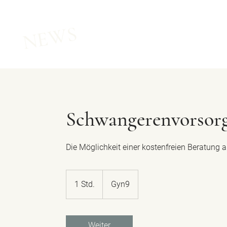
NEWS
Schwangerenvorsor
Die Möglichkeit einer kostenfreien Beratung
1 Std.
1
Gyn9
S
t
d
Weiter